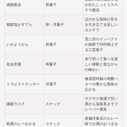
函館散歩
和菓子
かれたしっとりカス
テラ饅頭
ほのかな塩味が甘さ
箱館塩かすてら
和・洋菓子
を引き立てる珍しい
カステラ
見た目のインパクト
いかようかん
和菓子
が抜群でSNS映えす
る工芸菓子
糸で切って食べる楽
丸缶羊羹
和菓子
しい体験と昔ながら
の味わい
修道院特製の発酵バ
トラピストクッキー
洋菓子
ターの豊かな風味が
広がる
サクサク食感で甘い
函館ラスク
スナック
系から塩味系までフ
レーバー豊富
老舗洋食店のカレー
欧風カレーおかき
スナック
味でお酒のおつまみ