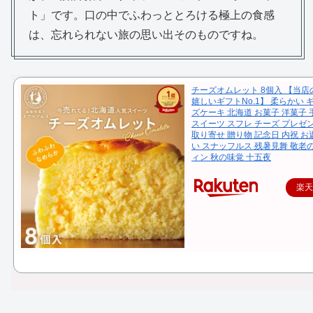
ト」です。口の中でふわっととろける極上の食感
は、忘れられない旅の思い出そのものですね。
チーズオムレット 8個入 【当
嬉しいギフトNo.1】 柔らかい 
ズケーキ 北海道 お菓子 洋菓子
スイーツ スフレ チーズ プレゼ
取り寄せ 贈り物 記念日 内祝 お
い スナッフルス 残暑見舞 敬老
ィン 秋の味覚 十五夜
楽