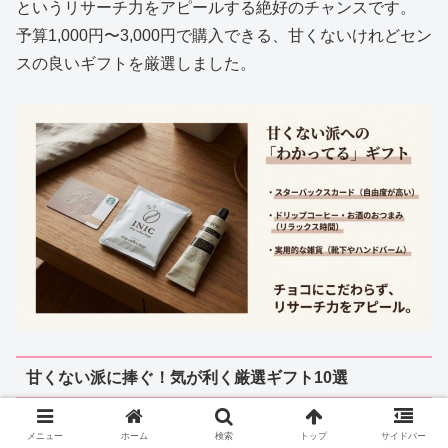
というリサーチ力をアピールする絶好のチャンスです。
予算1,000円〜3,000円で購入できる、甘くないけれどセン
スの良いギフトを厳選しました。
甘くない派に捧ぐ！気が利く厳選ギフト10選
スターバックス ビバレッジカード
（700円〜）：鉄板
メニュー
ホーム
検索
トップ
サイドバー