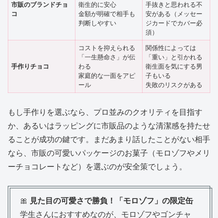
市販のブランドチョ
衛生的に安心
手抜きと思われる不
コ
金額が明確で相手も
安がある（メッセー
判断しやすい
ジカードでカバー必
須）
コストを抑えられる
関係性によっては
「一生懸命さ」が伝
「重い」と引かれる
手作りチョコ
わる
衛生面を気にする男
家庭的な一面をアピ
子もいる
ール
失敗のリスクがある
もし手作りを選ぶなら、プロ並みのクオリティを目指す
か、あるいはラッピングに市販品のような清潔感を持たせ
ることが成功の鍵です。まだあまり話したことがない相手
なら、市販の可愛いパッケージのお菓子（モロゾフやメリ
ーチョコレートなど）を選ぶのが安全策でしょう。
🎀
見た目の可愛さで勝負！「モロゾフ」の限定缶
学生さんにおすすめなのが、モロゾフやゴンチャ