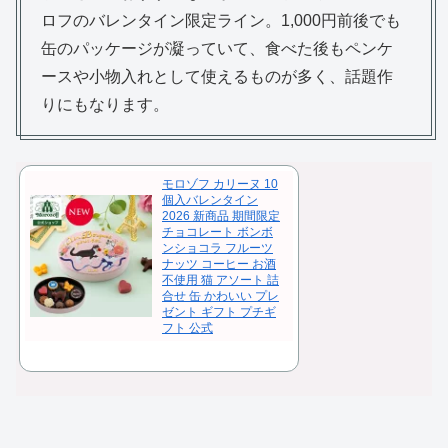
ロフのバレンタイン限定ライン。1,000円前後でも
缶のパッケージが凝っていて、食べた後もペンケ
ースや小物入れとして使えるものが多く、話題作
りにもなります。
モロゾフ カリーヌ 10
個入バレンタイン
2026 新商品 期間限定
チョコレート ボンボ
ンショコラ フルーツ
ナッツ コーヒー お酒
不使用 猫 アソート 詰
合せ 缶 かわいい プレ
ゼント ギフト プチギ
フト 公式