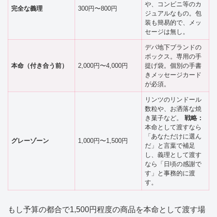
や、コンビニ等のカ
完全な義理
300円〜800円
ジュアルなもの。包
装も簡易的で、メッ
セージは無し。
デパ地下ブランドの
ボックス。専用の手
本命（付き合う前）
2,000円〜4,000円
提げ袋。個別の手書
きメッセージカード
が必須。
リンツのリンドール
数粒や、お洒落な焼
き菓子など。
戦略：
本命として渡すなら
「あなただけに選ん
グレーゾーン
1,000円〜1,500円
だ」と言葉で補足
し、義理として渡す
なら「日頃の感謝で
す」と事務的に渡
す。
もし予算の都合で1,500円程度の商品を本命として渡す場