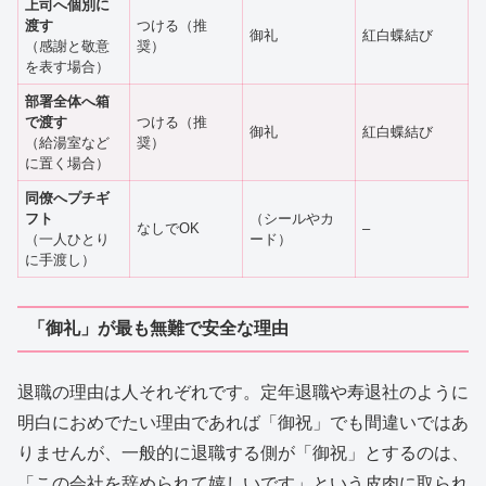
上司へ個別に
渡す
つける（推
御礼
紅白蝶結び
（感謝と敬意
奨）
を表す場合）
部署全体へ箱
で渡す
つける（推
御礼
紅白蝶結び
（給湯室など
奨）
に置く場合）
同僚へプチギ
フト
（シールやカ
なしでOK
–
（一人ひとり
ード）
に手渡し）
「御礼」が最も無難で安全な理由
退職の理由は人それぞれです。定年退職や寿退社のように
明白におめでたい理由であれば「御祝」でも間違いではあ
りませんが、一般的に退職する側が「御祝」とするのは、
「この会社を辞められて嬉しいです」という皮肉に取られ