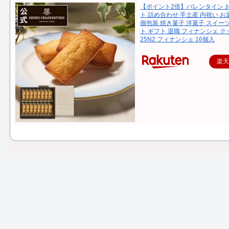
【ポイント2倍】バレンタイン 
ト 詰め合わせ 手土産 内祝い お
個包装 焼き菓子 洋菓子 スイー
ト ギフト 退職 フィナンシェ ク
25N2 フィナンシェ 16個入
楽