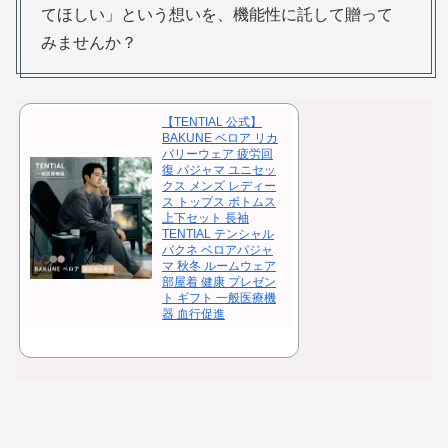
てほしい」という想いを、機能性に託して贈って
みませんか？
【TENTIAL 公式】
BAKUNE ベロア リカ
バリーウェア 疲労回
復 パジャマ ユニセッ
クス メンズ レディー
ス トップス ボトムス
上下セット 長袖
TENTIAL テンシャル
バクネ ベロアパジャ
マ 秋冬 ルームウェア
部屋着 健康 プレゼン
ト ギフト 一般医療機
器 血行促進