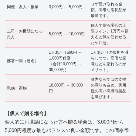
せず受け取れる金
同僚・友人・後輩
3,000円 ～ 5,000円
額。高級な消耗品が
最適です。
個人で贈る場合の上
上司・お世話になっ
限ライン。1万円を超
5,000円 ～ 10,000円
た方
えると気を使わせる
ため注意。
1人あたり500円 ～
1人あたりの負担を減
1,000円程度
らしつつ、高価な家
部署一同（連名）
（合計10,000円 ～
電などを贈れるのが
30,000円）
メリット。
身内ならではの支援
10,000円 ～ 30,000
の意味も込め、実用
親族・家族
円
性の高い高機能製品
を選びます。
【個人で贈る場合】
個人的にお世話になった方へ贈る場合は、3,000円から
5,000円程度が最もバランスの良い金額です。この価格帯