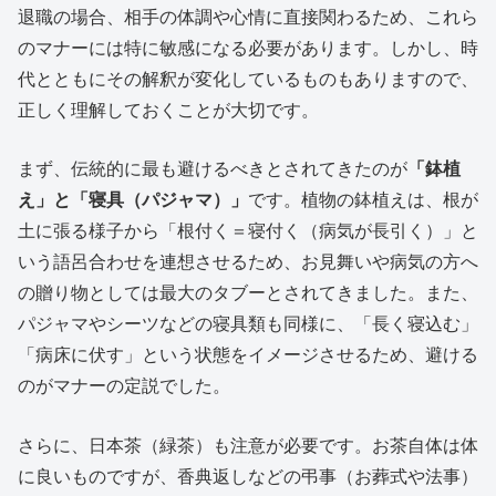
退職の場合、相手の体調や心情に直接関わるため、これら
のマナーには特に敏感になる必要があります。しかし、時
代とともにその解釈が変化しているものもありますので、
正しく理解しておくことが大切です。
まず、伝統的に最も避けるべきとされてきたのが
「鉢植
え」と「寝具（パジャマ）」
です。植物の鉢植えは、根が
土に張る様子から「根付く＝寝付く（病気が長引く）」と
いう語呂合わせを連想させるため、お見舞いや病気の方へ
の贈り物としては最大のタブーとされてきました。また、
パジャマやシーツなどの寝具類も同様に、「長く寝込む」
「病床に伏す」という状態をイメージさせるため、避ける
のがマナーの定説でした。
さらに、日本茶（緑茶）も注意が必要です。お茶自体は体
に良いものですが、香典返しなどの弔事（お葬式や法事）