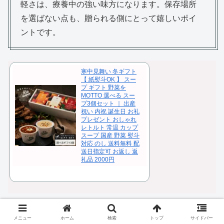
軽さは、療養中の強い味方になります。保存場所
を選ばない点も、贈られる側にとって嬉しいポイ
ントです。
寒中見舞い 冬ギフト
【 紙熨斗OK 】 スー
プ ギフト 野菜を
MOTTO 選べる スー
プ3個セット ｜ 出産
祝い 内祝 誕生日 お礼
プレゼント おしゃれ
レトルト 常温 カップ
スープ 国産 野菜 熨斗
対応 のし 送料無料 配
送日指定可 お返し 返
礼品 2000円
病気退職の男性へ贈る年齢別プレゼント
メニュー
ホーム
検索
トップ
サイドバー